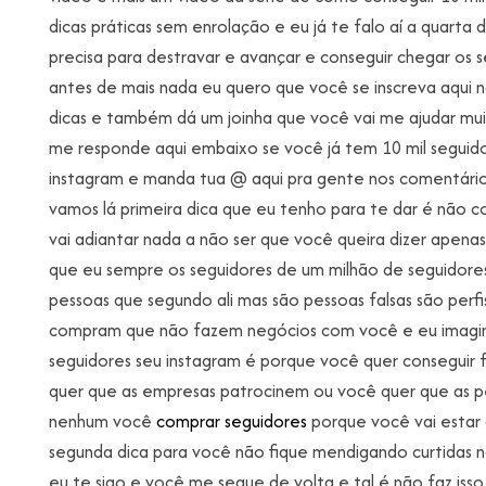
dicas práticas sem enrolação e eu já te falo aí a quarta 
precisa para destravar e avançar e conseguir chegar os s
antes de mais nada eu quero que você se inscreva aqui no
dicas e também dá um joinha que você vai me ajudar muit
me responde aqui embaixo se você já tem 10 mil seguido
instagram e manda tua @ aqui pra gente nos comentário
vamos lá primeira dica que eu tenho para te dar é não 
vai adiantar nada a não ser que você queira dizer apena
que eu sempre os seguidores de um milhão de seguidore
pessoas que segundo ali mas são pessoas falsas são per
compram que não fazem negócios com você e eu imagin
seguidores seu instagram é porque você quer conseguir fa
quer que as empresas patrocinem ou você quer que as p
nenhum você
comprar seguidores
porque você vai estar
segunda dica para você não fique mendigando curtidas n
eu te sigo e você me segue de volta e tal é não faz is