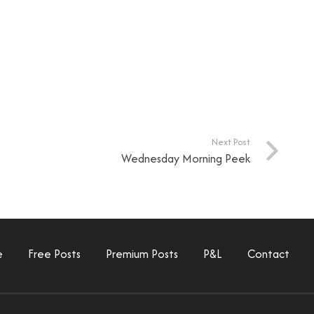
Next Post
Wednesday Morning Peek
e
Free Posts
Premium Posts
P&L
Contact