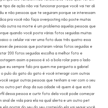
sse tipo de ação não vai funcionar porque você vai ter ali
iu e não pessoas que te seguiram porque se interessam
 dica pra você não faça overposting não poste muitas
ida outra na morte é um problema aquelas pessoas que
que quando você posta várias fotos seguidas muitas
aixo o celular vai ver uma foto duas três quatro essa
eixei de pessoas que postaram várias fotos seguidas e
star 200 fotos seguidas escolha a melhor foto e
ostagem assim a pessoa é só a bola rolar para o lado
a que eu sempre falo pra quem me pergunta a gabriel
 o pulo do gato do gato é você interagir com outras
, você seguir outras pessoas que tenham a ver com o seu
 no outro pet shop da sua cidade vê quem é que está
rfil dessa pessoa e curtir foto dela você pode começar
 sinal de vida para ela na qual alerta e um outro pet
se ela gostar do seu do seu conteúdo ela vai seguir você