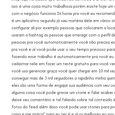
isso é uma coisa muito trabalhosa porém existe hoje um 
com o negócio funciona 24 horas pra você eu recomendo
é um aplicativo segundo já saiu matéria dele em vários 
configurar ali por exemplo pessoas que colocarem a lo
usaram a hashtag as pessoas que interagir com o perfil d
pessoas pra você automaticamente você não precisa est
pra você e aí você pode usar o seu tempo precioso para 
fazendo esse trabalho é automaticamente pra você eu vou
cadastrar nele em fazer um teste gratuito para você 
você usa gerenciar graça você quer chegar em 10 mil se
conseguir mais de 3 mil seguidores a rapidinho minha quint
eles são uma forma de engajar sua audiência com seu 
alguma coisa você pode gravar um storie e falar acabei 
deixe seu comentário e tal falando sobre tal conteúdo é
fotos do feed além disso você pode usar stories para pr
coisa e me marca” para eu ter é e aí os melhores eu vou 