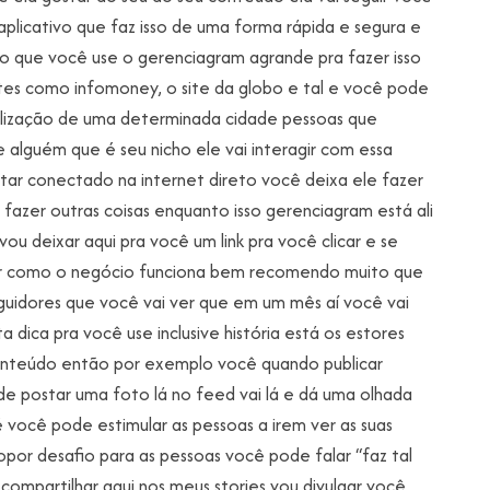
aplicativo que faz isso de uma forma rápida e segura e
 que você use o gerenciagram agrande pra fazer isso
sites como infomoney, o site da globo e tal e você pode
calização de uma determinada cidade pessoas que
e alguém que é seu nicho ele vai interagir com essa
ar conectado na internet direto você deixa ele fazer
fazer outras coisas enquanto isso gerenciagram está ali
 deixar aqui pra você um link pra você clicar e se
ver como o negócio funciona bem recomendo muito que
guidores que você vai ver que em um mês aí você vai
a dica pra você use inclusive história está os estores
conteúdo então por exemplo você quando publicar
de postar uma foto lá no feed vai lá e dá uma olhada
 você pode estimular as pessoas a irem ver as suas
opor desafio para as pessoas você pode falar “faz tal
compartilhar aqui nos meus stories vou divulgar você