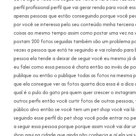
perfil profissional perfil que vai gerar renda para você e
apenas pessoas que estão conseguindo porque você ped
por você se interessa pelo seu conteúdo minha terceira
coisas ao mesmo tempo assim como postar uma vez na v
postam 200 fotos seguidas também são um problema por
vezes a pessoa que está te seguindo e vai rolando para b
pessoa ela tende a deixar de seguir você eu mesmo já d
eu falei como essa pessoa é chata então ao invés de po
publique ou então o publique todas as fotos na mesma p
que ela consegue ver as fotos quarta dica essa é a dic
qual é o pulo do gato pra quem quer crescer o instagram
outros perfis então você curtir fotos de outras pessoas
público alvo então se você tem um pet shop você vai lá
seguindo esse perfil do pet shop você pode entrar no pe
a seguir essa pessoa porque porque assim você vai dar um
shop aqui na cidade que ainda não conhecia e aí ela vai 