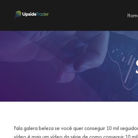
Hom
Fala galera beleza se você quer conseguir 10 mil seguid
vídeo é mais um vídeo da série de como conseguir 10 mil