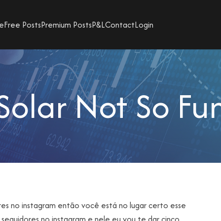
e
Free Posts
Premium Posts
P&L
Contact
Login
Solar Not So Fu
ores no instagram então você está no lugar certo esse
 seguidores no instagram e nele eu vou te dar cinco