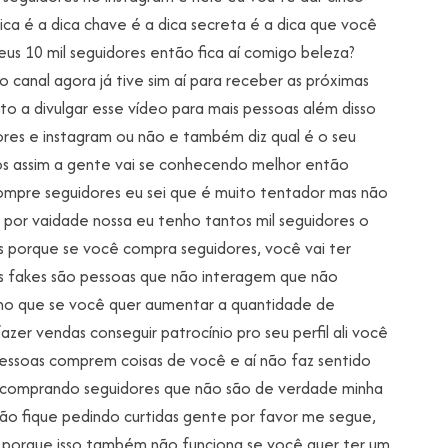
dica é a dica chave é a dica secreta é a dica que você
eus 10 mil seguidores então fica aí comigo beleza?
 canal agora já tive sim aí para receber as próximas
o a divulgar esse vídeo para mais pessoas além disso
res e instagram ou não e também diz qual é o seu
s assim a gente vai se conhecendo melhor então
compre seguidores eu sei que é muito tentador mas não
s por vaidade nossa eu tenho tantos mil seguidores o
s porque se você compra seguidores, você vai ter
fis fakes são pessoas que não interagem que não
o que se você quer aumentar a quantidade de
zer vendas conseguir patrocínio pro seu perfil ali você
essoas comprem coisas de você e aí não faz sentido
 comprando seguidores que não são de verdade minha
ão fique pedindo curtidas gente por favor me segue,
so porque isso também não funciona se você quer ter um